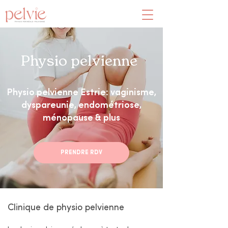
Physio pelvienne
Physio pelvienne Estrie: vaginisme,
dyspareunie, endométriose,
ménopause & plus
PRENDRE RDV
Clinique de physio pelvienne