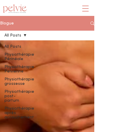
Blogue
All Posts
All Posts
Physiothérapie
Périnéale
Physiothérapie
Pelvienne
Physiothérapie
grossesse
Physiothérapie
post-
partum
Physiothérapie
après
accouchement